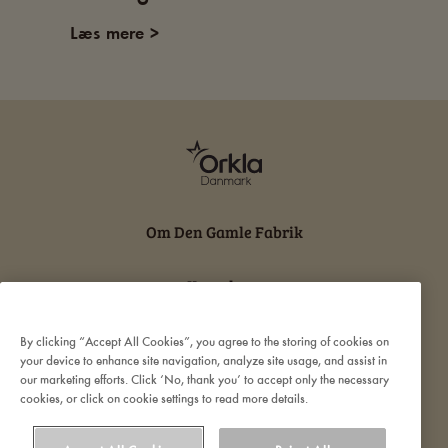
Læs mere >
Læs m
Om Den Gamle Fabrik
Kontakt os
Persondatabeskyttelse og cookies
By clicking “Accept All Cookies”, you agree to the storing of cookies on
your device to enhance site navigation, analyze site usage, and assist in
our marketing efforts. Click ‘No, thank you’ to accept only the necessary
Ansvarserklæring
cookies, or click on cookie settings to read more details.