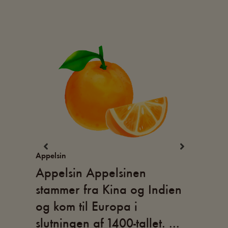
Appelsin
Ingefæ
Appelsin Appelsinen
Inge
ien,
stammer fra Kina og Indien
Sydø
et i
og kom til Europa i
i he
slutningen af 1400-tallet. ...
udbr