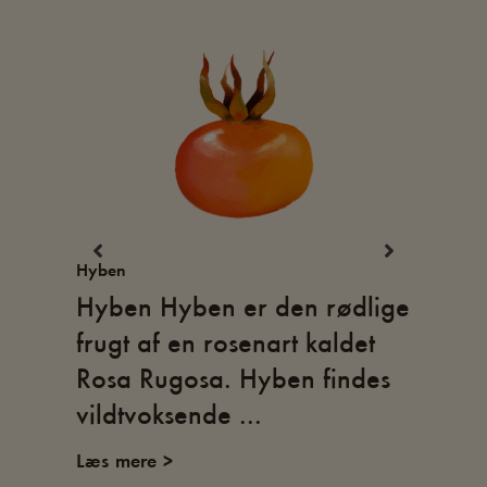
Hyben
Brombær
ra
Hyben Hyben er den rødlige
Bromb
 og
frugt af en rosenart kaldet
vildt 
Rosa Rugosa. Hyben findes
findes
rst
vildtvoksende ...
i både
Læs mere >
Læs mer