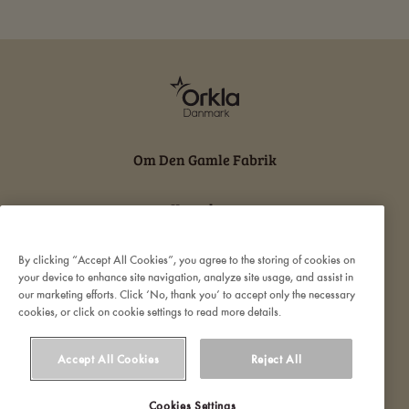
Om Den Gamle Fabrik
Kontakt os
Persondatabeskyttelse og cookies
By clicking “Accept All Cookies”, you agree to the storing of cookies on
your device to enhance site navigation, analyze site usage, and assist in
our marketing efforts. Click ‘No, thank you’ to accept only the necessary
Ansvarserklæring
cookies, or click on cookie settings to read more details.
Accept All Cookies
Reject All
Cookies Settings