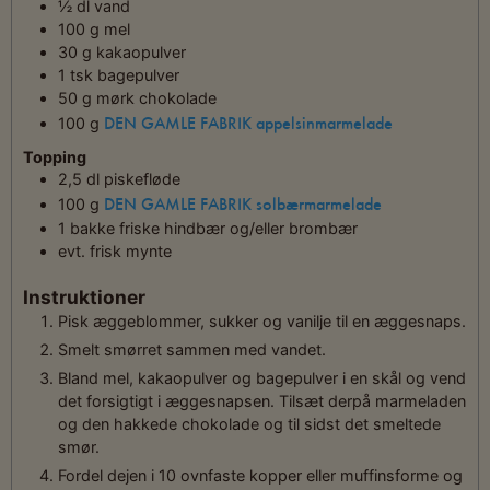
½
dl
vand
100
g
mel
30
g
kakaopulver
1
tsk
bagepulver
50
g
mørk chokolade
DEN GAMLE FABRIK appelsinmarmelade
100
g
Topping
2,5
dl
piskefløde
DEN GAMLE FABRIK solbærmarmelade
100
g
1
bakke
friske hindbær og/eller brombær
evt. frisk mynte
Instruktioner
Pisk æggeblommer, sukker og vanilje til en æggesnaps.
Smelt smørret sammen med vandet.
Bland mel, kakaopulver og bagepulver i en skål og vend
det forsigtigt i æggesnapsen. Tilsæt derpå marmeladen
og den hakkede chokolade og til sidst det smeltede
smør.
Fordel dejen i 10 ovnfaste kopper eller muffinsforme og