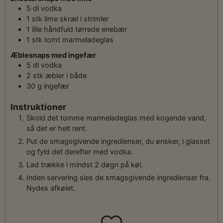
5
dl
vodka
1
stk
lime skræl i strimler
1
lille håndfuld
tørrede enebær
1
stk
tomt marmeladeglas
Æblesnaps med ingefær
5
dl
vodka
2
stk
æbler i både
30
g
ingefær
Instruktioner
Skold det tomme marmeladeglas med kogende vand,
så det er helt rent.
Put de smagsgivende ingredienser, du ønsker, i glasset
og fyld det derefter med vodka.
Lad trække i mindst 2 døgn på køl.
Inden servering sies de smagsgivende ingredienser fra.
Nydes afkølet.