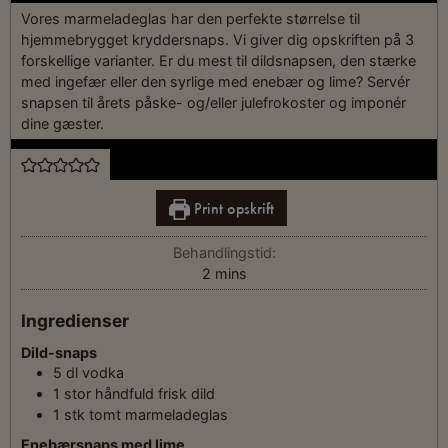
Vores marmeladeglas har den perfekte størrelse til
hjemmebrygget kryddersnaps. Vi giver dig opskriften på 3
forskellige varianter. Er du mest til dildsnapsen, den stærke
med ingefær eller den syrlige med enebær og lime? Servér
snapsen til årets påske- og/eller julefrokoster og imponér
dine gæster.
Print opskrift
Behandlingstid:
2
mins
Ingredienser
Dild-snaps
5
dl
vodka
1
stor håndfuld
frisk dild
1
stk
tomt marmeladeglas
Enebærsnaps med lime