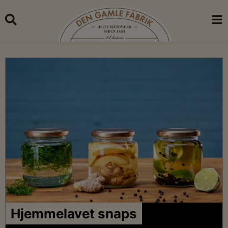
Skip
to
content
minutes
Hjemmelavet snaps