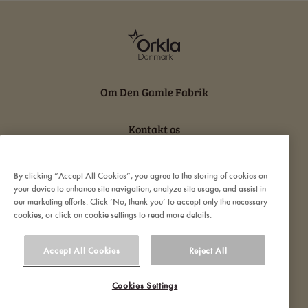
Om Den Gamle Fabrik
Kontakt os
Persondatabeskyttelse og cookies
By clicking “Accept All Cookies”, you agree to the storing of cookies on
your device to enhance site navigation, analyze site usage, and assist in
our marketing efforts. Click ‘No, thank you’ to accept only the necessary
Ansvarserklæring
cookies, or click on cookie settings to read more details.
Accept All Cookies
Reject All
Cookies Settings
© 2022 Orkla. All rights reserved