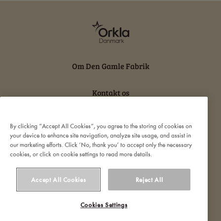
Om Den Gamle Fabrik
Kontakt os
Persondatabeskyttelse og cookies
By clicking “Accept All Cookies”, you agree to the storing of cookies on
your device to enhance site navigation, analyze site usage, and assist in
our marketing efforts. Click ‘No, thank you’ to accept only the necessary
Ansvarserklæring
cookies, or click on cookie settings to read more details.
Accept All Cookies
Reject All
Cookies Settings
© 2022 Orkla. All rights reserved