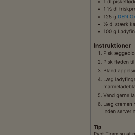
1
dl
piskeflød
1 ½
dl
friskpr
DEN GA
125
g
½
dl
stærk ka
100
g
Ladyfin
Instruktioner
Pisk æggeblo
Pisk fløden t
Bland appels
Læg ladyfinger
marmeladebla
Vend gerne la
Læg cremen he
inden serverin
Tip
Pynt Tiramisu af 