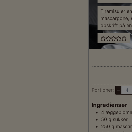
Tiramisu er e
mascarpone, s
opskrift på e
Portioner:
–
Ingredienser
4
æggeblom
50
g
sukker
250
g
masca