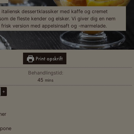
n italiensk dessertklassiker med kaffe og cremet
om de fleste kender og elsker. Vi giver dig en nem
n frisk version med appelsinsaft og -marmelade.
Print opskrift
Behandlingstid:
45
mins
+
mer
rpone