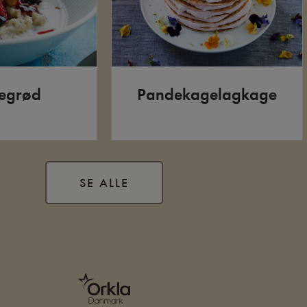
egrød
Pandekagelagkage
SE ALLE