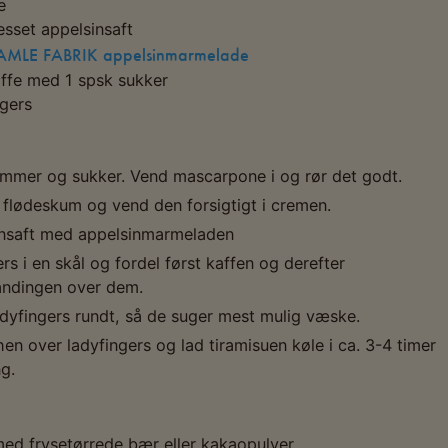
e
esset appelsinsaft
MLE FABRIK appelsinmarmelade
ffe med 1 spsk sukker
gers
mmer og sukker. Vend mascarpone i og rør det godt.
il flødeskum og vend den forsigtigt i cremen.
insaft med appelsinmarmeladen
s i en skål og fordel først kaffen og derefter
ndingen over dem.
dyfingers rundt, så de suger mest mulig væske.
n over ladyfingers og lad tiramisuen køle i ca. 3-4 timer
g.
med frysetørrede bær eller kakaopulver.