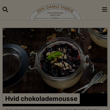
Skip
to
content
minutes
Hvid chokolademousse