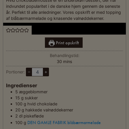
Hvid chokolademousse er en underskøn dessert, der har
indvundet popularitet i de danske hjem gennem de seneste
år. Perfekt til alle anledninger. Vores opskrift er med topping
af blåbærmarmelade og knasende valnøddekerner.
Print opskrift
Behandlingstid:
30
mins
–
+
Portioner:
Ingredienser
5
æggeblommer
15
g
sukker
100
g
hvid chokolade
20
g
hakkede valnøddekerner
2
dl
piskefløde
DEN GAMLE FABRIK blåbærmarmelade
100
g