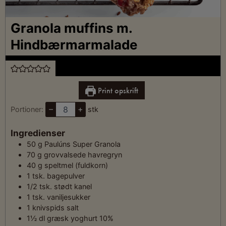
Granola muffins m.
Hindbærmarmalade
Print opskrift
–
+
Portioner:
stk
Ingredienser
50
g
Paulúns Super Granola
70
g
grovvalsede havregryn
40
g
speltmel (fuldkorn)
1
tsk.
bagepulver
1/2
tsk.
stødt kanel
1
tsk.
vaniljesukker
1
knivspids
salt
1½
dl
græsk yoghurt 10%