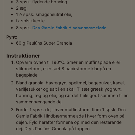
3
spsk.
flydende honning
2
æg
1½
spsk.
smagsneutral olie,
fx
solsikkeolie
Den Gamle Fabrik Hindbærmarmelade
8
spsk.
Pynt:
60
g
Paulúns Super Granola
Instruktioner
Opvarm ovnen til 190°C. Smør en muffinsplade eller
silikoneform, eller sæt 8 papirsforme klar på en
bageplade.
Bland granola, havregryn, speltmel, bagepulver, kanel,
vaniljesukker og salt i en skål. Tilsæt græsk yoghurt,
honning, æg og olie, og rør det hele godt sammen til en
sammenhængende dej.
Fordel 1 spsk. dej i hver muffinsform. Kom 1 spsk. Den
Gamle Fabrik Hindbærmarmelade i hver form oven på
dejen. Fyld herefter formene op med den resterende
dej. Drys Paulúns Granola på toppen.