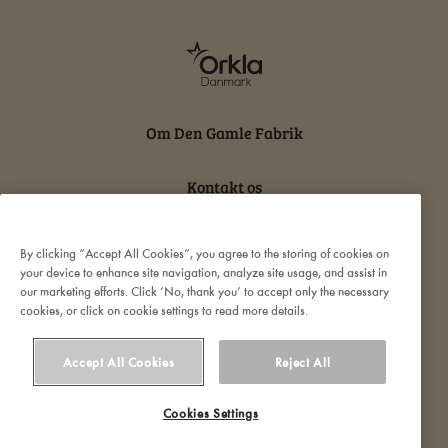
Om Den Gamle Fabrik
Kontakt os
Persondatabeskyttelse og cookies
By clicking “Accept All Cookies”, you agree to the storing of cookies on
your device to enhance site navigation, analyze site usage, and assist in
our marketing efforts. Click ‘No, thank you’ to accept only the necessary
Ansvarserklæring
cookies, or click on cookie settings to read more details.
Accept All Cookies
Reject All
Cookies Settings
© 2022 Orkla. All rights reserved