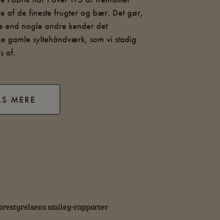
 af de fineste frugter og bær. Det gør,
re end nogle andre kender det
ge gamle syltehåndværk, som vi stadig
s af.
ÆS MERE
restyrelsens smiley-rapporter