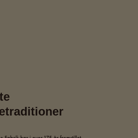
te
etraditioner
Fabrik har i over 175 år fremstillet