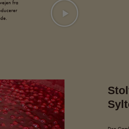
vejen fra
oducerer
ade.
Stol
Sylt
Den Gamle 