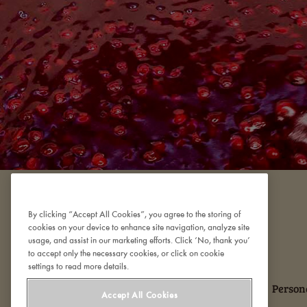
By clicking “Accept All Cookies”, you agree to the storing of
cookies on your device to enhance site navigation, analyze site
usage, and assist in our marketing efforts. Click ‘No, thank you’
to accept only the necessary cookies, or click on cookie
settings to read more details.
Om Den Gamle Fabrik
Kontakt os
Person
Accept All Cookies