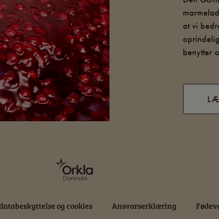
marmelade
at vi bed
oprindeli
benytter o
L
databeskyttelse og cookies
Ansvarserklæring
Fødeva