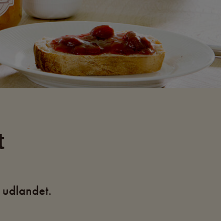
t
 udlandet.