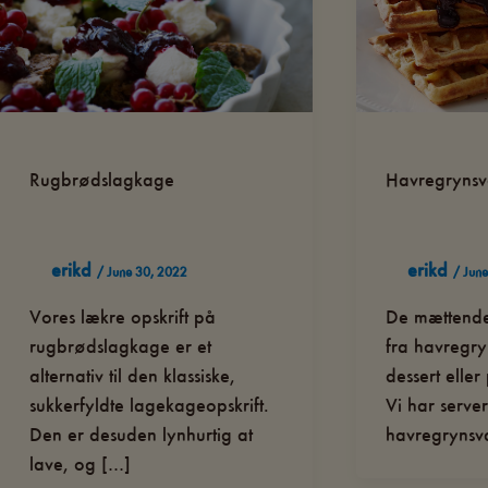
Rugbrødslagkage
Havregrynsv
erikd
erikd
/
June 30, 2022
/
June
Vores lækre opskrift på
De mættende
rugbrødslagkage er et
fra havregry
alternativ til den klassiske,
dessert elle
sukkerfyldte lagekageopskrift.
Vi har serve
Den er desuden lynhurtig at
havregrynsva
lave, og […]