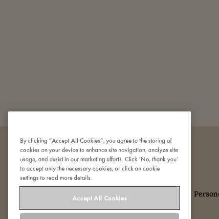
By clicking “Accept All Cookies”, you agree to the storing of
cookies on your device to enhance site navigation, analyze site
usage, and assist in our marketing efforts. Click ‘No, thank you’
to accept only the necessary cookies, or click on cookie
settings to read more details.
Om Den Gamle Fabrik
Kontakt os
Person
Accept All Cookies