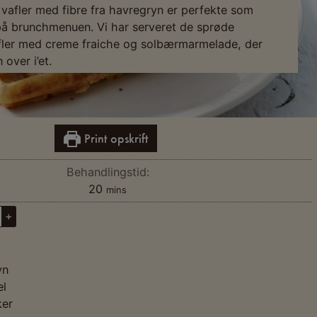
afler med fibre fra havregryn er perfekte som
 på brunchmenuen. Vi har serveret de sprøde
fler med creme fraiche og solbærmarmelade, der
 over i’et.
Print opskrift
Behandlingstid:
20
mins
+
yn
l
ker