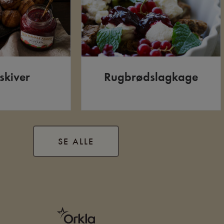
skiver
Rugbrødslagkage
SE ALLE