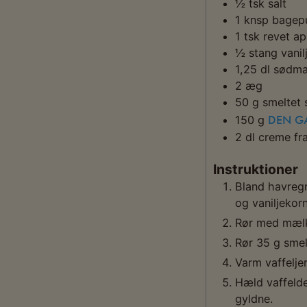
½
tsk
salt
1
knsp
bagepu
1
tsk
revet ap
½
stang
vanil
1,25
dl
sødm
2
æg
50
g
smeltet
DEN GA
150
g
2
dl
creme fr
Instruktioner
Bland havregr
og vaniljekorn
Rør med mælk
Rør 35 g smelt
Varm vaffelje
Hæld vaffelde
gyldne.