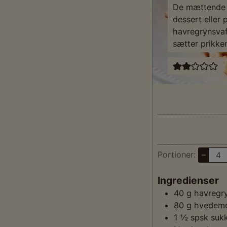
De mættende v
dessert eller
havregrynsva
sætter prikken
Portioner:
–
Ingredienser
40
g
havregr
80
g
hvedeme
1 ½
spsk
suk