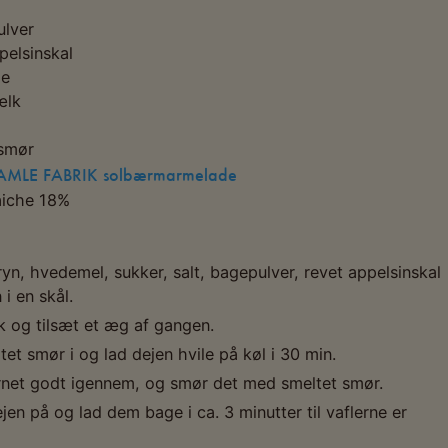
lver
pelsinskal
je
ælk
 smør
MLE FABRIK solbærmarmelade
aiche 18%
yn, hvedemel, sukker, salt, bagepulver, revet appelsinskal
 i en skål.
 og tilsæt et æg af gangen.
et smør i og lad dejen hvile på køl i 30 min.
rnet godt igennem, og smør det med smeltet smør.
jen på og lad dem bage i ca. 3 minutter til vaflerne er