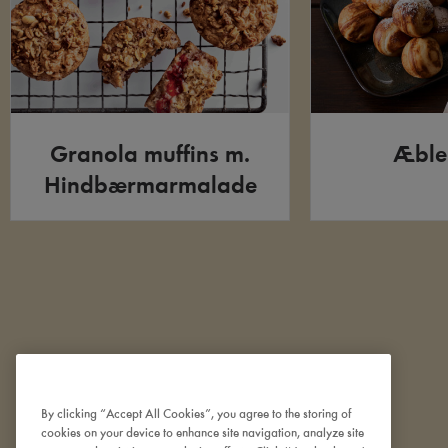
Granola muffins m.
Æble
Hindbærmarmalade
By clicking “Accept All Cookies”, you agree to the storing of
cookies on your device to enhance site navigation, analyze site