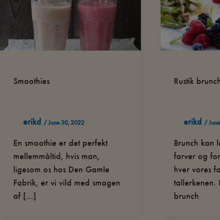
Smoothies
Rustik brunc
erikd
erikd
/
June 30, 2022
/
June
En smoothie er det perfekt
Brunch kan 
mellemmåltid, hvis man,
farver og for
ligesom os hos Den Gamle
hver vores fa
Fabrik, er vi vild med smagen
tallerkenen. 
af […]
brunch