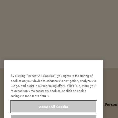
By clicking “Accept All Cookies”, you agree to the storing of
cookies on your device to enhance site navigation, analyze site
usage, and assist in our marketing efforts. Click ‘No, thank you’
to accept only the necessary cookies, or click on cookie
settings to read more details.
Om Den Gamle Fabrik
Kontakt os
Person
Accept All Cookies