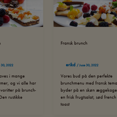
h
Fransk brunch
erikd
 30, 2022
/
June 30, 2022
laves i mange
Vores bud på den perfekte
mer, og vi alle har
brunchmenu med fransk tem
voritter på brunch-
byder på en skøn æggekage
Den rustikke
en frisk frugtsalat, sød french
toast