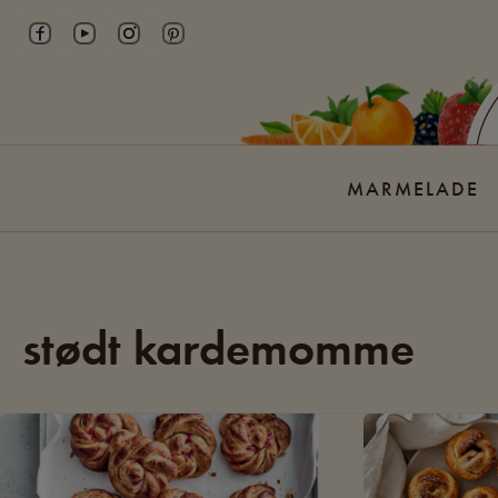
Skip
to
content
MARMELADE
stødt kardemomme