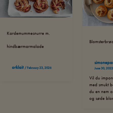
Kardemummesnurre m.
Blomsterbrø
hindbærmarmalade
simonepa
orklait
/
February 23, 2026
June 30, 2022
Vil du impon
med smukt b
du en nem op
og søde blo