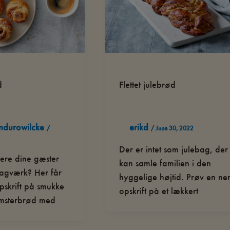
d
Flettet julebrød
ndurowilcke
erikd
/
/
June 30, 2022
Der er intet som julebag, der
ere dine gæster
kan samle familien i den
agværk? Her får
hyggelige højtid. Prøv en n
skrift på smukke
opskrift på et lækkert
msterbrød med