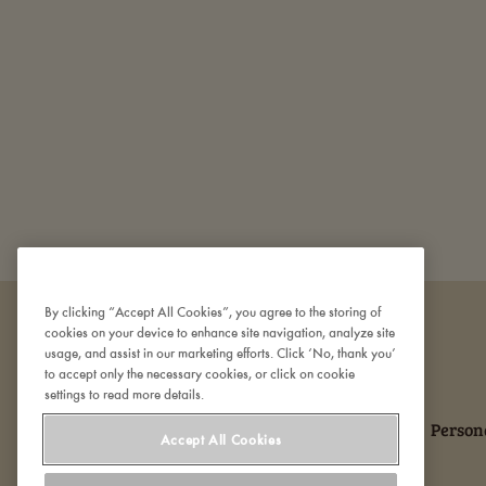
By clicking “Accept All Cookies”, you agree to the storing of
cookies on your device to enhance site navigation, analyze site
usage, and assist in our marketing efforts. Click ‘No, thank you’
to accept only the necessary cookies, or click on cookie
settings to read more details.
Om Den Gamle Fabrik
Kontakt os
Person
Accept All Cookies