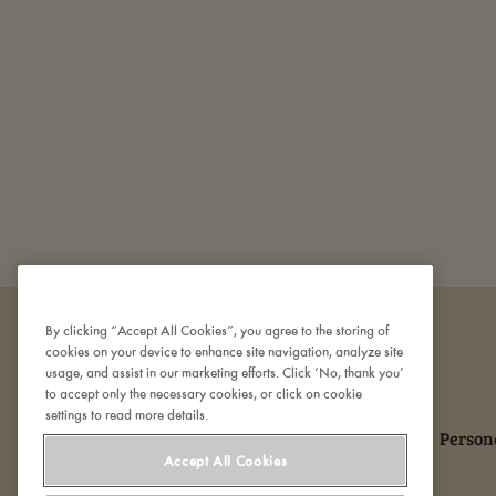
By clicking “Accept All Cookies”, you agree to the storing of
cookies on your device to enhance site navigation, analyze site
usage, and assist in our marketing efforts. Click ‘No, thank you’
to accept only the necessary cookies, or click on cookie
settings to read more details.
Om Den Gamle Fabrik
Kontakt os
Person
Accept All Cookies