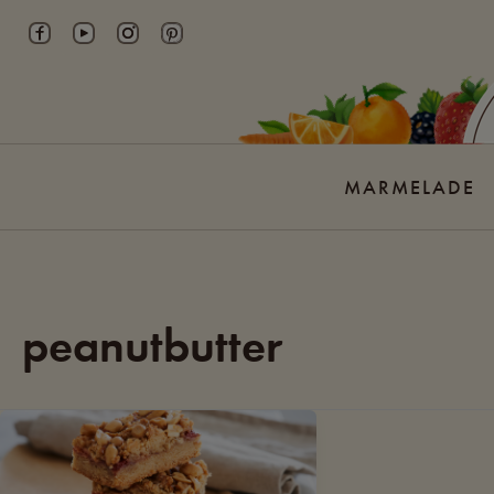
Skip
to
content
MARMELADE
peanutbutter