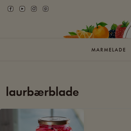
Skip
to
content
MARMELADE
laurbærblade