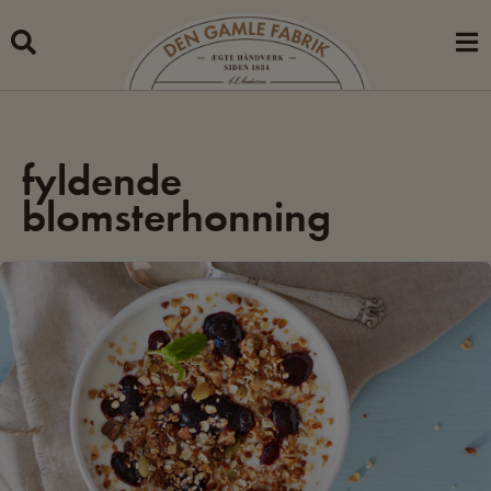
Skip
to
content
fyldende
blomsterhonning