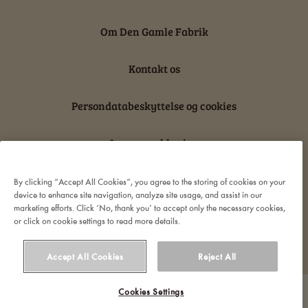
Om Den Gamle Fabrik
Kontakt os
Persondatabeskyttelse og cookies
Ansvarserklæring
By clicking “Accept All Cookies”, you agree to the storing of cookies on your
device to enhance site navigation, analyze site usage, and assist in our
marketing efforts. Click ‘No, thank you’ to accept only the necessary cookies,
or click on cookie settings to read more details.
© 2022 Orkla. All rights reserved
Accept All Cookies
Reject All
Cookies Settings