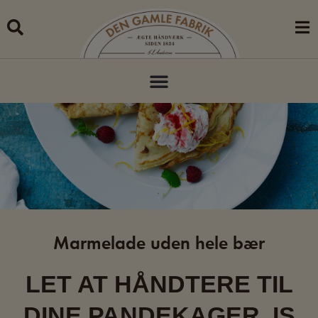
Skip
to
content
Marmelade uden hele bær
LET AT HÅNDTERE TIL
DINE PANDEKAGER, IS